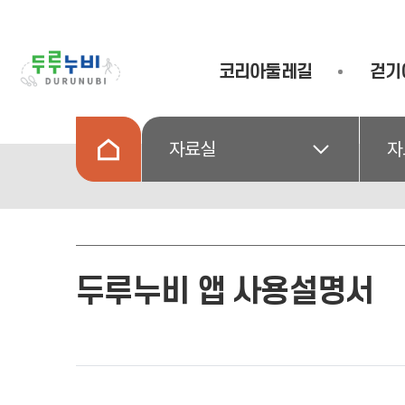
코리아둘레길
걷기
자료실
자
두루누비 앱 사용설명서