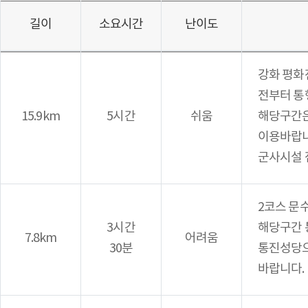
길이
소요시간
난이도
강화 평화
전부터 통
15.9km
5시간
쉬움
해당구간은
이용바랍니
군사시설 
2코스 문
3시간
해당구간 
7.8km
어려움
30분
통진성당으
바랍니다.