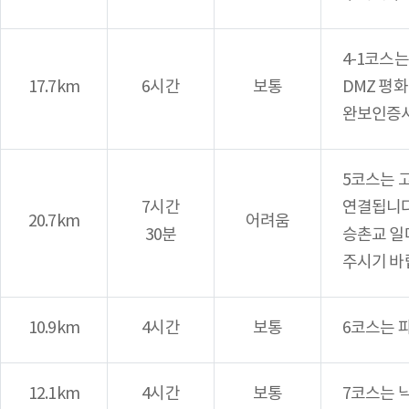
4-1코스
17.7km
6시간
보통
DMZ 평화
완보인증서
5코스는 
7시간
연결됩니다
20.7km
어려움
30분
승촌교 일
주시기 바
10.9km
4시간
보통
6코스는 
12.1km
4시간
보통
7코스는 