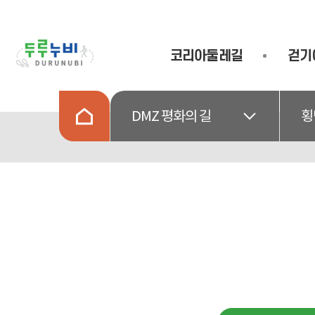
코리아둘레길
걷기
DMZ 평화의 길
횡