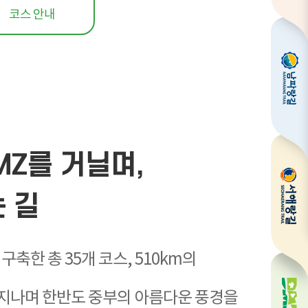
코스 안내
Z를 거닐며,
 길
축한 총 35개 코스, 510km의
을 지나며 한반도 중부의 아름다운 풍경을