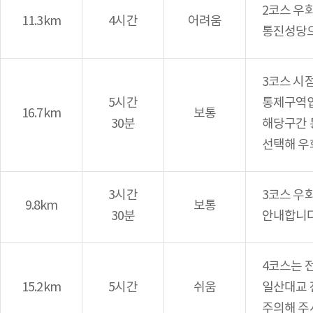
2코스 우
11.3km
4시간
어려움
통진성당으
3코스 시
5시간
통제구역입
16.7km
보통
30분
해당구간 
선택해 우
3시간
3코스 우
9.8km
보통
30분
안내합니다
4코스는 
15.2km
5시간
쉬움
일산대교 
주의해 주