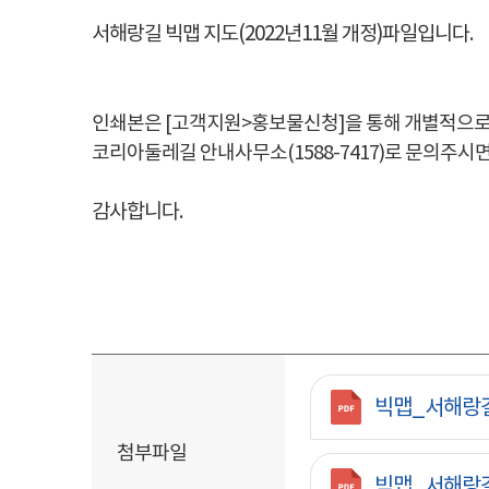
서해랑길 빅맵 지도(2022년11월 개정)파일입니다.
인쇄본은 [고객지원>홍보물신청]을 통해 개별적으
코리아둘레길 안내사무소(1588-7417)로 문의주시
감사합니다.
첨부파일
빅맵_서해랑길 
첨부파일
빅맵_서해랑길 