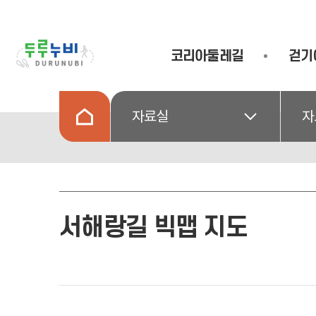
코리아둘레길
걷기
자료실
자
서해랑길 빅맵 지도