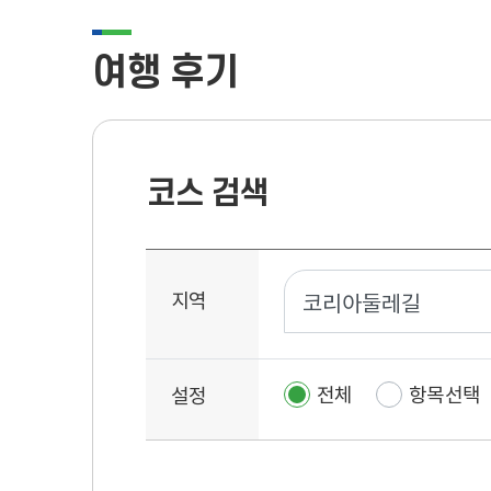
여행 후기
코스 검색
코
지역
스
검
색
전체
항목선택
설정