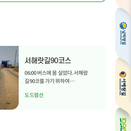
서해랏길90코스
06:00 버스에 몸 실었다. 서해랑
길90코를 가기 위하여
버스로 광주~야탑~오이도~대부
도드람산
중...