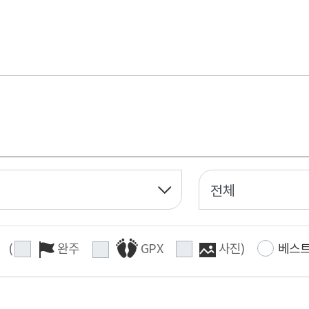
(
완주
GPX
사진
)
베스트