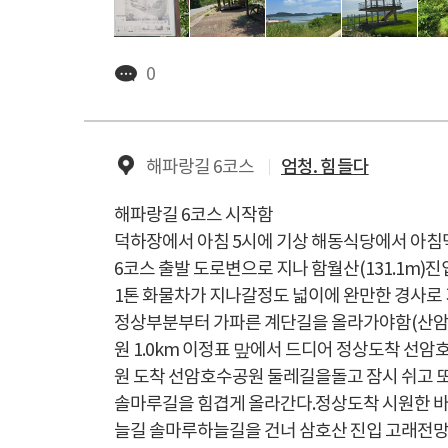
0
해파랑길 6코스
엄청. 힘들다
해파랑길 6코스 시작함
덕하장에서 아침 5시에 기상 해동식당에서 아침
6코스 출발 도로변으로 지나 함월산(131.1m)진
1톤 화물차가 지나갈정도 넓이에 완만한 경사로
정상부분부터 가파른 계단길을 올라가야함(산
원 1.0km 이정표 맢에서 드디어 정상도착 선암
원 도착 선암호수공원 둘레길을돌고 잠시 쉬고 
솔마루길을 힘겹게 올라간다.정상도착 시원한 바
늘길 솔마루하늘길을 건너 삼호산 진입 고래전망