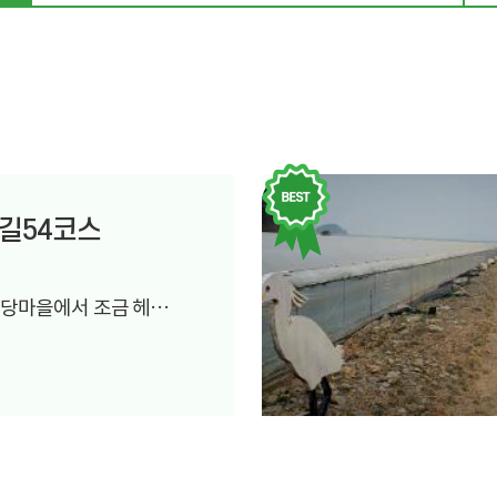
길54코스
와당마을에서 조금 헤메
부슬 내리다 ..조금 쏟