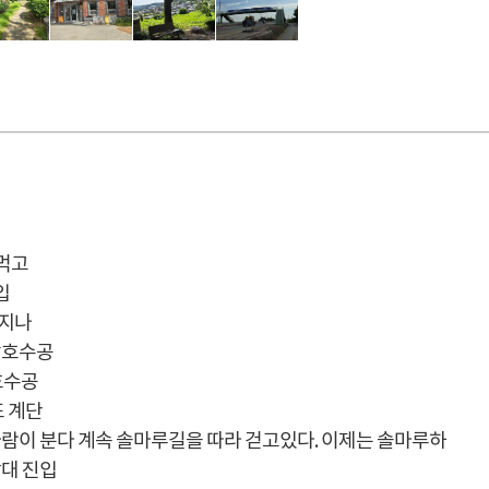
먹고
입
 지나
암호수공
호수공
또 계단
람이 분다 계속 솔마루길을 따라 걷고있다. 이제는 솔마루하
대 진입