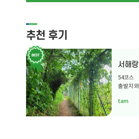
추천 후기
서해랑
54코스
출발지 
고 출발..
tam
비가 부슬
아져 매...