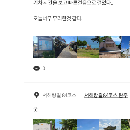
기차 시간을 보고 빠른걸음으로 걸었다..
오늘너무 무리한것 같다.
0
서해랑길 84코스
서해랑길84코스 완주
굿