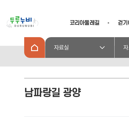
코리아둘레길
걷기
자료실
자
남파랑길 광양