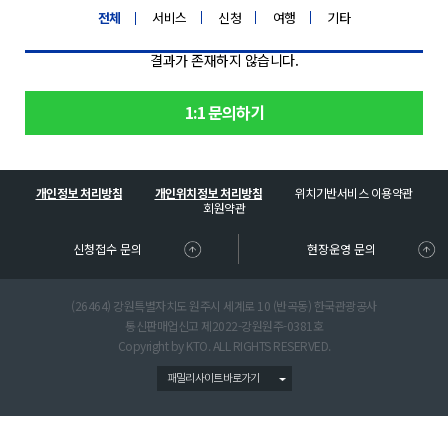
서비스
신청
여행
기타
전체
결과가 존재하지 않습니다.
1:1 문의하기
위치기반서비스 이용약관
개인정보 처리방침
개인위치정보 처리방침
회원약관
신청접수 문의
현장운영 문의
(26464) 강원특별자치도 원주시 세계로 10 (반곡동) 한국관광공사
통신판매업신고 제2022-강원원주-0381호
Copyright by KTO. ALL RIGHTS RESERVED.